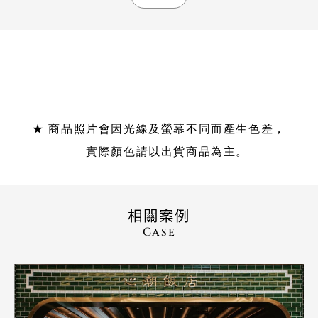
案
例
介
紹
★ 商品照片會因光線及螢幕不同而產生色差，
實際顏色請以出貨商品為主。
相關案例
Case