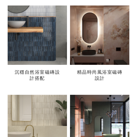
沉穩自然浴室磁磚設
精品時尚風浴室磁磚
計搭配
設計