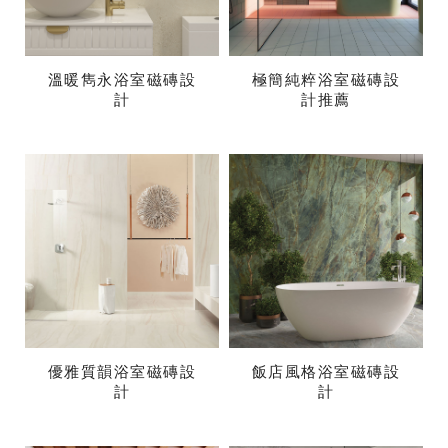
溫暖雋永浴室磁磚設
極簡純粹浴室磁磚設
計
計推薦
優雅質韻浴室磁磚設
飯店風格浴室磁磚設
計
計