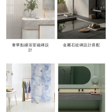
奢華點綴浴室磁磚設
金屬石紋磚設計搭配
計