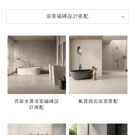
浴
浴室磁磚設計搭配
室
磁
磚
設
計
搭
配
侘寂水厝浴室磁磚設
氣質洞石浴室搭配
計搭配