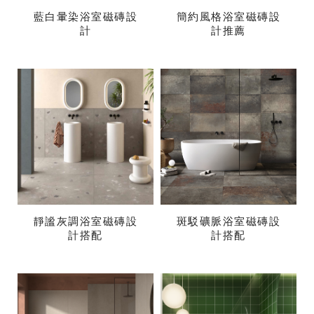
藍白暈染浴室磁磚設
簡約風格浴室磁磚設
計
計推薦
靜謐灰調浴室磁磚設
斑駁礦脈浴室磁磚設
計搭配
計搭配