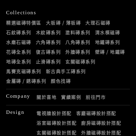
Collections
精選磁磚特價區
大板磚 / 薄板磚
大理石磁磚
石紋磚系列
木紋磚系列
塗料磚系列
清水模磁磚
水磨石磁磚
六角磚系列
八角磚系列
地鐵磚系列
花磚全系列
復古磚系列
外牆磚系列
壁磚 / 地鐵磚
地磚全系列
止滑磚系列
玄關磁磚系列
馬賽克磁磚系列
新古典手工磚系列
金屬磚 / 銹磚系列
顏色找磚
Company
關於喜地
實績案例
前往門市
Design
電視牆設計搭配
客廳磁磚設計搭配
浴室磁磚設計搭配
廚房磁磚設計搭配
玄關磁磚設計搭配
外牆磁磚設計搭配