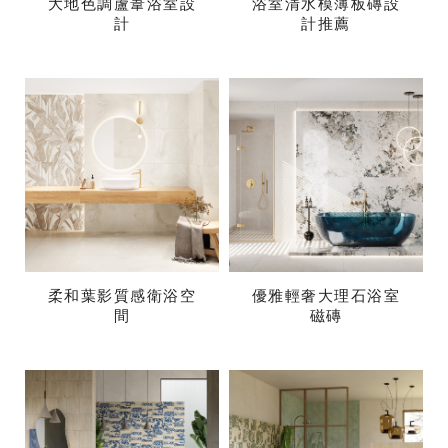
大地色調蘆葦浴室設
浴室清水模薄板磚設
計
計推薦
柔和葉影質感衛浴空
優雅輕奢大理石浴室
間
磁磚