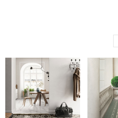
玄
關
磁
磚
設
計
搭
配