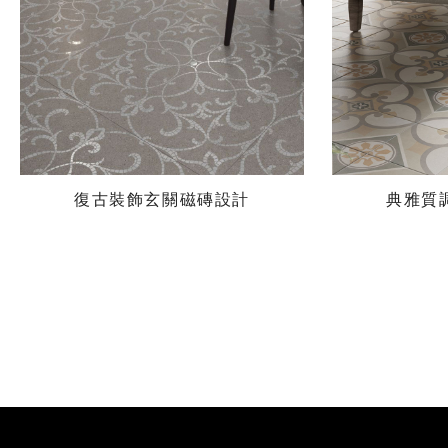
復古裝飾玄關磁磚設計
典雅質