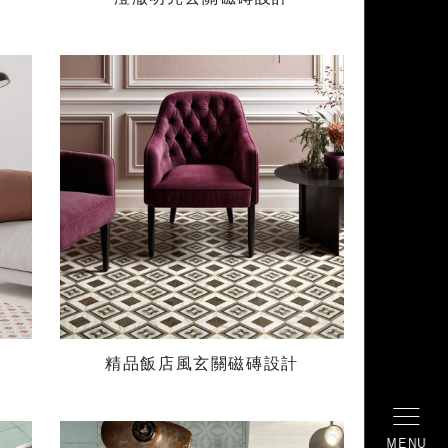
精品飯店風玄關磁磚設計
MENU