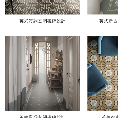
英式質調玄關磁磚設計
英式新古
英輪質調玄關磁磚設計
英倫復