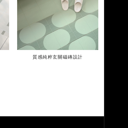
質感純粹玄關磁磚設計