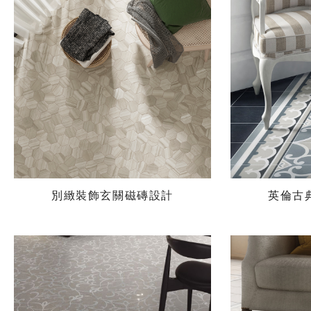
別緻裝飾玄關磁磚設計
英倫古