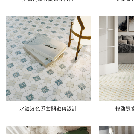
水波淡色系玄關磁磚設計
輕盈豐