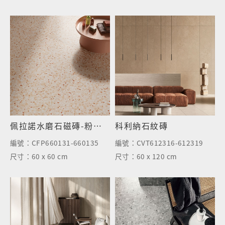
佩拉諾水磨石磁磚-粉彩橘
科利納石紋磚
編號：
CFP660131-660135
編號：
CVT612316-612319
尺寸：
60 x 60 cm
尺寸：
60 x 120 cm