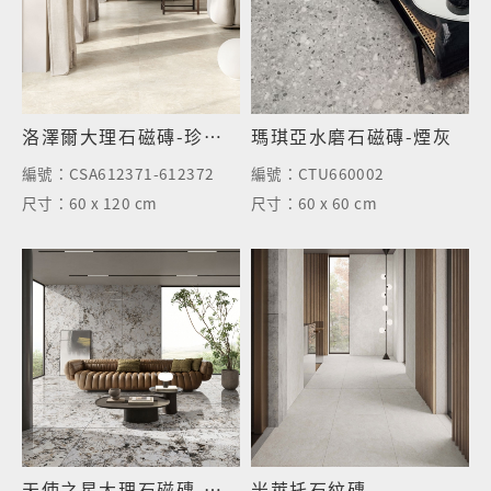
洛澤爾大理石磁磚-珍珠米-霧面
瑪琪亞水磨石磁磚-煙灰
編號：
CSA612371-612372
編號：
CTU660002
尺寸：
60 x 120 cm
尺寸：
60 x 60 cm
天使之星大理石磁磚-亮面
米萊托石紋磚