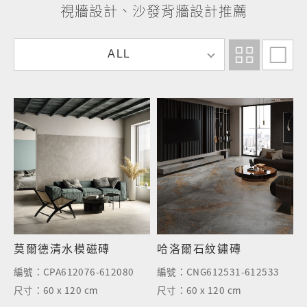
視牆設計、沙發背牆設計推薦
A
ALL
L
L
莫爾德清水模磁磚
哈洛爾石紋鏽磚
編號：
CPA612076-612080
編號：
CNG612531-612533
尺寸：
60 x 120 cm
尺寸：
60 x 120 cm