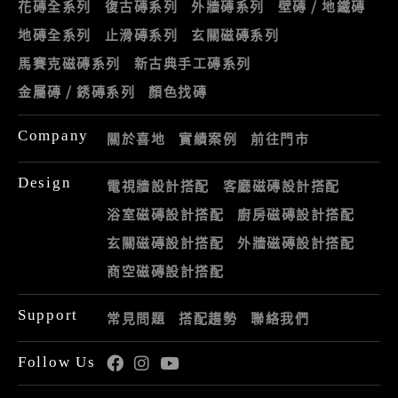
花磚全系列
復古磚系列
外牆磚系列
壁磚 / 地鐵磚
地磚全系列
止滑磚系列
玄關磁磚系列
馬賽克磁磚系列
新古典手工磚系列
金屬磚 / 銹磚系列
顏色找磚
Company
關於喜地
實績案例
前往門市
Design
電視牆設計搭配
客廳磁磚設計搭配
浴室磁磚設計搭配
廚房磁磚設計搭配
玄關磁磚設計搭配
外牆磁磚設計搭配
商空磁磚設計搭配
Support
常見問題
搭配趨勢
聯絡我們
Follow Us