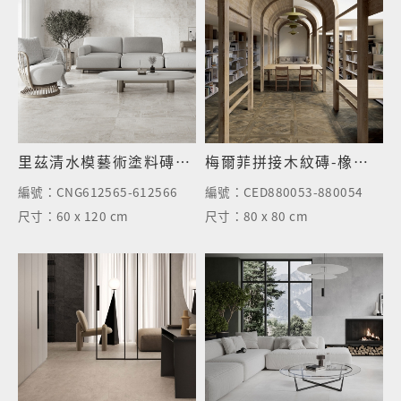
里茲清水模藝術塗料磚-半拋面
梅爾菲拼接木紋磚-橡木灰棕
編號：
CNG612565-612566
編號：
CED880053-880054
尺寸：
60 x 120 cm
尺寸：
80 x 80 cm