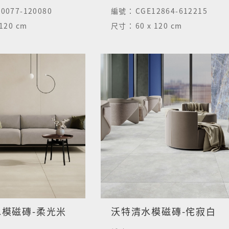
0077-120080
編號：
CGE12864-612215
 120 cm
尺寸：
60 x 120 cm
模磁磚-柔光米
沃特清水模磁磚-侘寂白