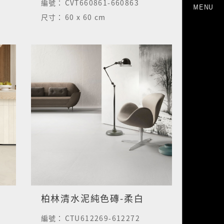
編號：
CVT660861-660863
MENU
尺寸：
60 x 60 cm
面
柏林清水泥純色磚-柔白
編號：
CTU612269-612272