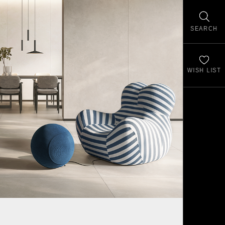
SEARCH
WISH LIST