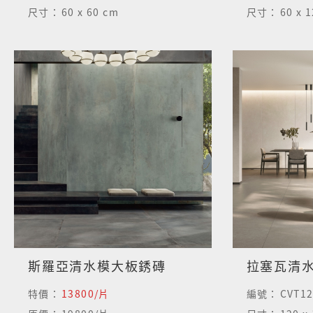
尺寸：
60 x 60 cm
尺寸：
60 x 
斯羅亞清水模大板銹磚
拉塞瓦清水
特價：
13800/片
編號：
CVT12