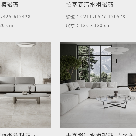
水模磁磚
拉塞瓦清水模磁磚
2425-612428
編號：
CVT120577-120578
120 cm
尺寸：
120 x 120 cm
里茲清水模藝術塗料磚-半拋面
卡塞塔清水模磁磚-清水灰