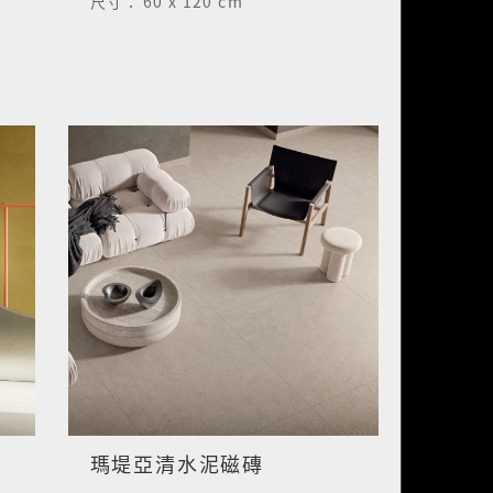
尺寸：
60 x 120 cm
瑪堤亞清水泥磁磚