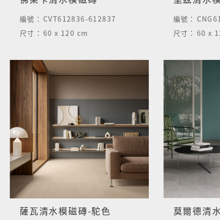
編號：
CVT612836-612837
編號：
CNG6
尺寸：
60 x 120 cm
尺寸：
60 x 
薩瓦清水模磁磚-駝色
莫爾德清水