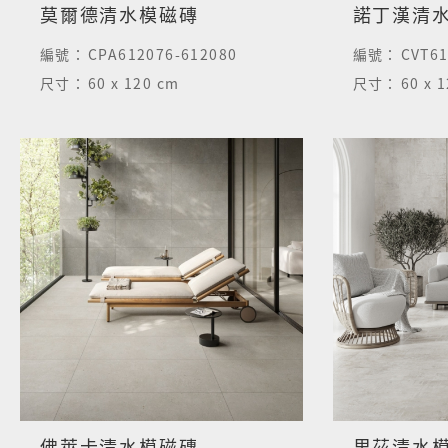
莫爾德清水模磁磚
諾丁漢清
編號：
CPA612076-612080
編號：
CVT61
尺寸：
60 x 120 cm
尺寸：
60 x 
佛萊卡清水模磁磚