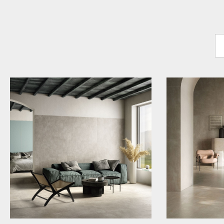
A
L
L