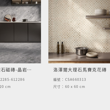
佩雷拉大理石磁磚-晶岩灰-亮面
洛澤爾大理石馬賽克花磚
2285-612286
編號：
CSA660313
120 cm
尺寸：
60 x 60 cm