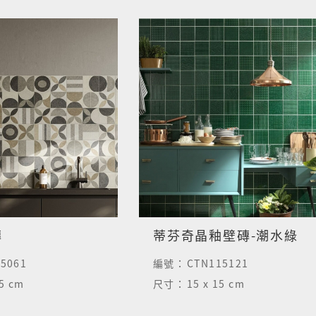
磚
蒂芬奇晶釉壁磚-潮水綠
15061
編號：
CTN115121
15 cm
尺寸：
15 x 15 cm