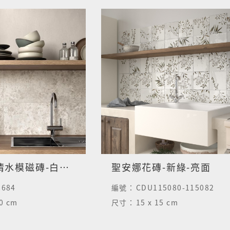
3D西斯萊清水模磁磚-白花磚
聖安娜花磚-新綠-亮面
2684
編號：
CDU115080-115082
60 cm
尺寸：
15 x 15 cm