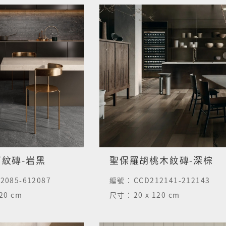
紋磚-岩黑
聖保羅胡桃木紋磚-深棕
2085-612087
編號：
CCD212141-212143
120 cm
尺寸：
20 x 120 cm