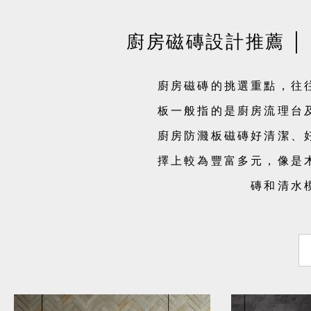
廚房磁磚設計推薦 
廚房磁磚的挑選重點，往
板一般指的是廚房流理台
廚房防濺板磁磚好清潔、
擇上較為豐富多元，像是
磚和清水
A
L
L