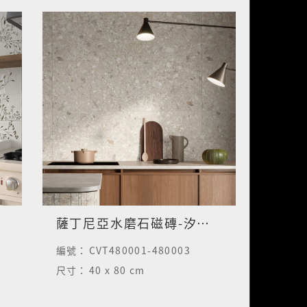
薩丁尼亞水磨石磁磚-汐湖米
編號：
CVT480001-480003
尺寸：
40 x 80 cm