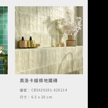
奧洛卡線條地鐵磚
編號：
CBS620201-620214
尺寸：
6.5 x 20 cm