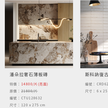
潘朵拉奢石薄板磚
斯科訥復
特價：
14800/片(亮面)
編號：
CRD62
原價：
21800/片
尺寸：
6 x 2
編號：
CTU128632
尺寸：
120 x 275 cm