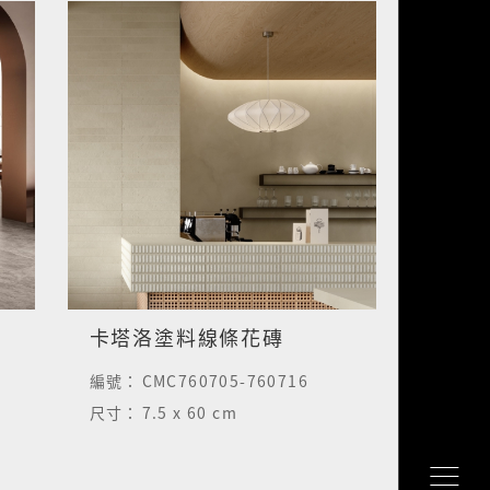
卡塔洛塗料線條花磚
編號：
CMC760705-760716
尺寸：
7.5 x 60 cm