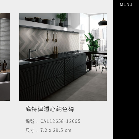
MENU
底特律透心純色磚
編號：
CAL12658-12665
尺寸：
7.2 x 29.5 cm