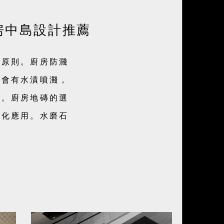
房中島設計推薦
劃原則。廚房防濺
常會有水漬噴濺，
光。廚房地磚的選
變化應用。水磨石
。