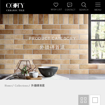
WISH LIST
MENU
CONTACT
SEARCH
PRODUCT CATEGORY
外牆磚首選
1
1
Home
Collections
外牆磚首選
A