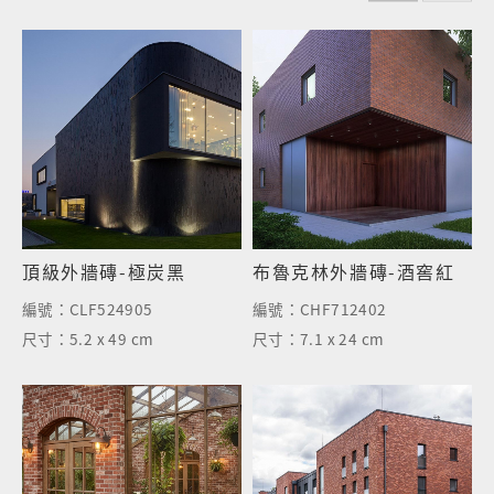
L
L
頂級外牆磚-極炭黑
布魯克林外牆磚-酒窖紅
編號：
CLF524905
編號：
CHF712402
尺寸：
5.2 x 49 cm
尺寸：
7.1 x 24 cm