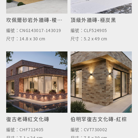
坎佩爾砂岩外牆磚-稜砌灰
頂級外牆磚-極炭黑
編號：
CNG143017-143019
編號：
CLF524905
尺寸：
14.8 x 30 cm
尺寸：
5.2 x 49 cm
復古老磚紅文化磚
伯明罕復古文化磚-紅棕
編號：
CHF712405
編號：
CVT730002
尺寸：
7.1 x 24 cm
尺寸：
7.5 x 30 cm