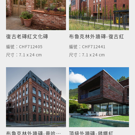
復古老磚紅文化磚
布魯克林外牆磚-復古紅
編號：
CHF712405
編號：
CHF712441
尺寸：
7.1 x 24 cm
尺寸：
7.1 x 24 cm
布魯克林外牆磚-曼哈頓紅
頂級外牆磚-銹鐵紅