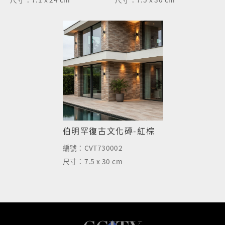
伯明罕復古文化磚-紅棕
編號：
CVT730002
尺寸：
7.5 x 30 cm