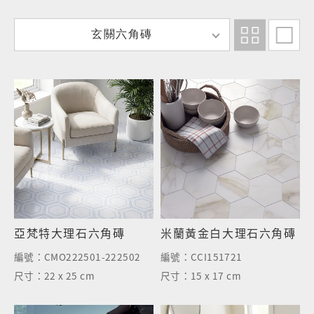
玄
玄關六角磚
關
六
角
磚
亞梵特大理石六角磚
米蘭黃金白大理石六角磚
編號：
CMO222501-222502
編號：
CCI151721
尺寸：
22 x 25 cm
尺寸：
15 x 17 cm