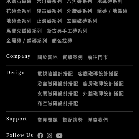
水磨石磁磚
六角磚系列
八角磚系列
地鐵磚系列
花磚全系列
復古磚系列
外牆磚系列
壁磚 / 地鐵磚
地磚全系列
止滑磚系列
玄關磁磚系列
馬賽克磁磚系列
新古典手工磚系列
金屬磚 / 銹磚系列
顏色找磚
Company
關於喜地
實績案例
前往門市
Design
電視牆設計搭配
客廳磁磚設計搭配
浴室磁磚設計搭配
廚房磁磚設計搭配
玄關磁磚設計搭配
外牆磁磚設計搭配
商空磁磚設計搭配
Support
常見問題
搭配趨勢
聯絡我們
Follow Us