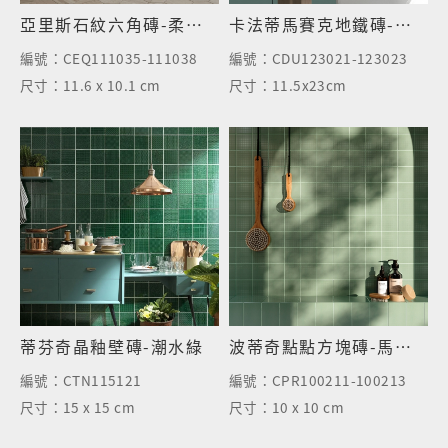
亞里斯石紋六角磚-柔金色
卡法蒂馬賽克地鐵磚-霧綠
編號：
CEQ111035-111038
編號：
CDU123021-123023
尺寸：
11.6 x 10.1 cm
尺寸：
11.5x23cm
蒂芬奇晶釉壁磚-潮水綠
波蒂奇點點方塊磚-馬卡龍綠
編號：
CTN115121
編號：
CPR100211-100213
尺寸：
15 x 15 cm
尺寸：
10 x 10 cm