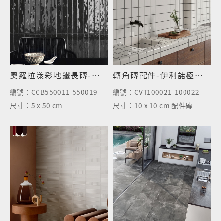
奧羅拉漾彩地鐵長磚-夜幕黑
轉角磚配件-伊利諾極簡白
編號：
CCB550011-550019
編號：
CVT100021-100022
尺寸：
5 x 50 cm
尺寸：
10 x 10 cm 配件磚