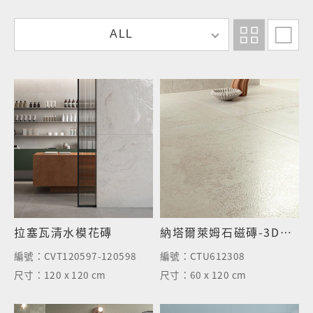
顏
ALL
色
找
磚
拉塞瓦清水模花磚
納塔爾萊姆石磁磚-3D半拋面
編號：
CVT120597-120598
編號：
CTU612308
尺寸：
120 x 120 cm
尺寸：
60 x 120 cm