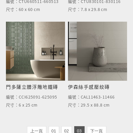
編號：
CTU660511-660513
編號：
CTU830101-830116
尺寸：
60 x 60 cm
尺寸：
7.8 x 29.8 cm
門多薩立體浮雕地鐵磚
伊森絲手感壓紋磚
編號：
CCI625091-625095
編號：
CAL11463-11466
尺寸：
6 x 25 cm
尺寸：
29.5 x 88.8 cm
上一頁
01
02
03
下一頁