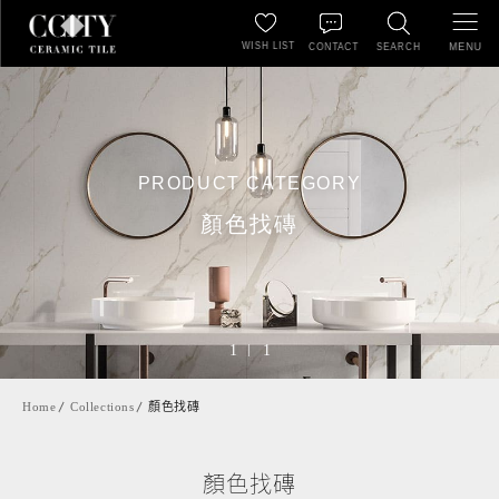
WISH LIST
MENU
CONTACT
SEARCH
PRODUCT CATEGORY
顏色找磚
1
1
Home
Collections
顏色找磚
顏色找磚