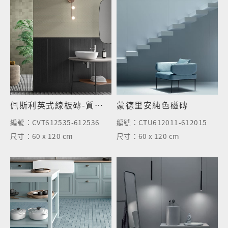
佩斯利英式線板磚-質調黑
蒙德里安純色磁磚
編號：
CVT612535-612536
編號：
CTU612011-612015
尺寸：
60 x 120 cm
尺寸：
60 x 120 cm