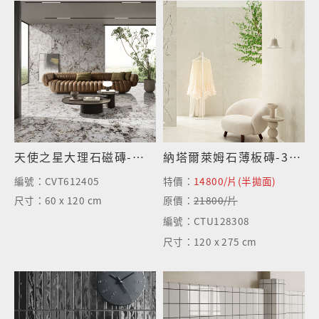
天使之星大理石磁磚-亮面
納塔爾萊姆石薄板磚-3D半拋面
編號：
CVT612405
特價：
14800/片(半拋面)
尺寸：
60 x 120 cm
原價：
21800/片
編號：
CTU128308
尺寸：
120 x 275 cm