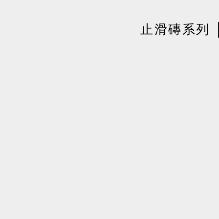
止滑磚系列
止
滑
磚
系
列