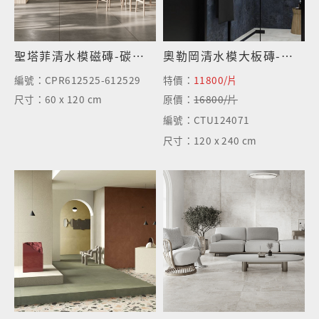
聖塔菲清水模磁磚-碳焙棕
奧勒岡清水模大板磚-極光藍-霧面
編號：
CPR612525-612529
特價：
11800/片
尺寸：
60 x 120 cm
原價：
16800/片
編號：
CTU124071
尺寸：
120 x 240 cm