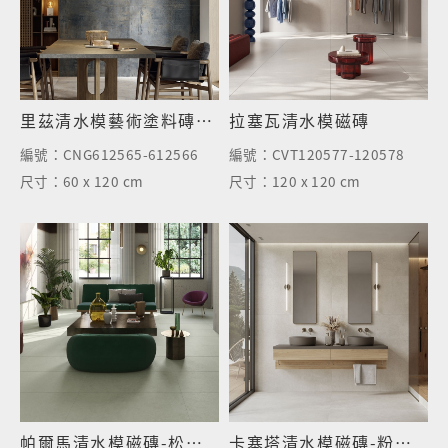
里茲清水模藝術塗料磚-半拋面
拉塞瓦清水模磁磚
編號：
CNG612565-612566
編號：
CVT120577-120578
尺寸：
60 x 120 cm
尺寸：
120 x 120 cm
帕爾馬清水模磁磚-松石綠
卡塞塔清水模磁磚-粉光米