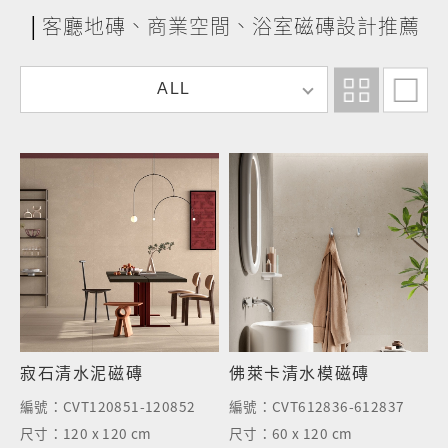
│客廳地磚、商業空間、浴室磁磚設計推薦
清
ALL
水
模
磁
磚
寂石清水泥磁磚
佛萊卡清水模磁磚
編號：
CVT120851-120852
編號：
CVT612836-612837
尺寸：
120 x 120 cm
尺寸：
60 x 120 cm