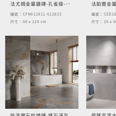
法尤姆金屬鏽磚-孔雀綠-半拋
法鉑爾金
編號：
CFN612811-612815
編號：
CED1
尺寸：
60 x 120 cm
尺寸：
10 x 
哈洛爾石紋鏽磚-銹石淺灰
佩薩克清