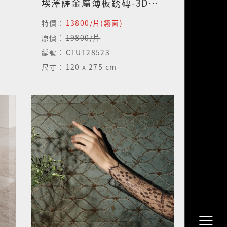
埃澤薩金屬薄板銹磚-3D霧面
特價：
13800/片(霧面)
原價：
19800/片
編號：
CTU128523
尺寸：
120 x 275 cm