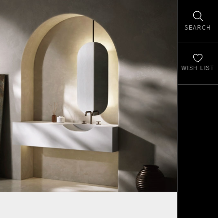
SEARCH
WISH LIST