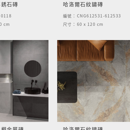
屬銹石磚
哈洛爾石紋鏽磚
60118
編號：
CNG612531-612533
60 cm
尺寸：
60 x 120 cm
水模金屬磚
哈洛爾石紋鏽磚