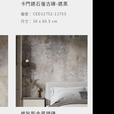
卡門銹石復古磚-銹黑
編號：
CED11752-11755
尺寸：
30 x 60.5 cm
維狄斯金屬鏽磚