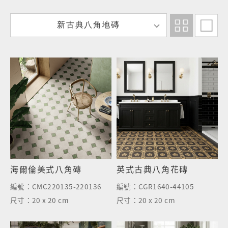
新
新古典八角地磚
古
典
八
角
地
磚
海爾倫美式八角磚
英式古典八角花磚
編號：
CMC220135-220136
編號：
CGR1640-44105
尺寸：
20 x 20 cm
尺寸：
20 x 20 cm