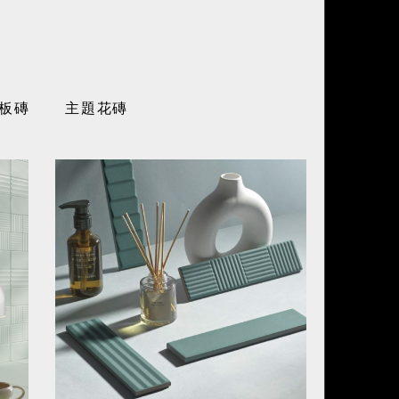
板磚
主題花磚