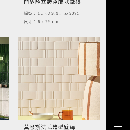
門多薩立體浮雕地鐵磚
編號：
CCI625091-625095
尺寸：
6 x 25 cm
莫恩斯法式造型壁磚