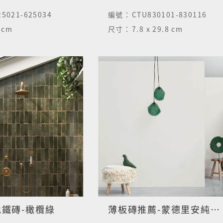
5021-625034
編號：
CTU830101-830116
5 cm
尺寸：
7.8 x 29.8 cm
鐵磚-橄欖綠
薄板磚推薦-蒙德里安純色大板磚-柔白