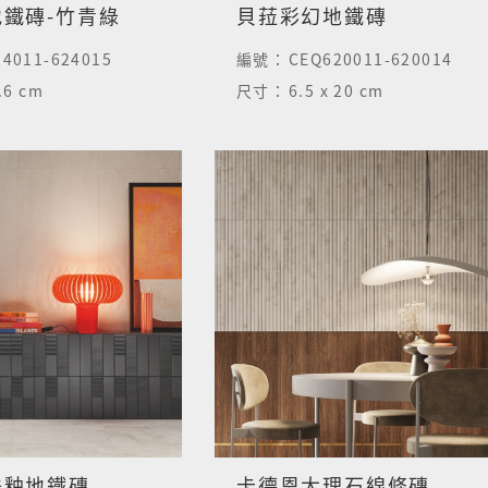
鐵磚-竹青綠
貝菈彩幻地鐵磚
4011-624015
編號：
CEQ620011-620014
4.6 cm
尺寸：
6.5 x 20 cm
珠釉地鐵磚
卡德恩大理石線條磚