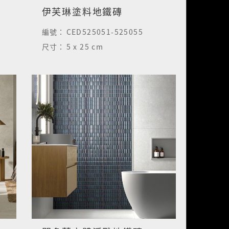
伊芙琳塗料地鐵磚
編號：
CED525051-525055
尺寸：
5 x 25 cm