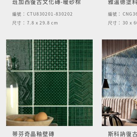
班加西復古文化磚-暖砂棕
雅溫德塗料
編號：
CTU830201-830202
編號：
CNG3
尺寸：
7.8 x 29.8 cm
尺寸：
30 x 
蒂芬奇晶釉壁磚
斯科訥復