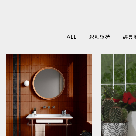
立
ALL
彩釉壁磚
經典
體
壁
磚
推
薦