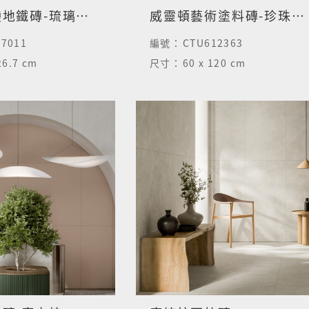
奧莫爾窯變地鐵磚-琉璃綠-亮面
威靈頓藝術塗料磚-珍珠米-3D霧面
27011
編號：
CTU612363
26.7 cm
尺寸：
60 x 120 cm