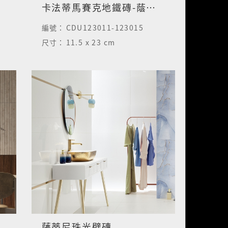
卡法蒂馬賽克地鐵磚-蔭草綠
編號：
CDU123011-123015
尺寸：
11.5 x 23 cm
薩蒂尼珠光壁磚