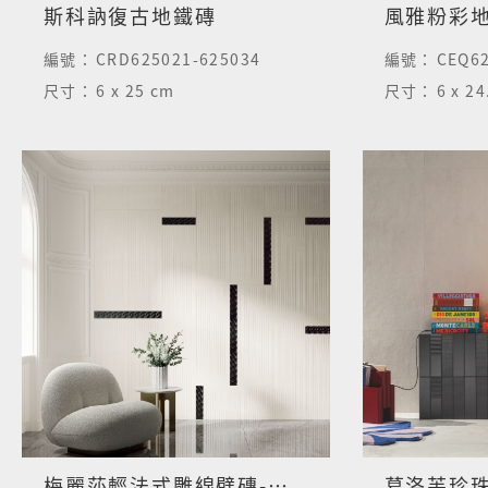
斯科訥復古地鐵磚
風雅粉彩地
編號：
CRD625021-625034
編號：
CEQ62
尺寸：
6 x 25 cm
尺寸：
6 x 2
梅麗莎輕法式雕線壁磚-雅白
葛洛芙珍