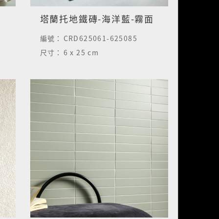
面
塔蘭托地鐵磚-海洋藍-霧面
編號：
CRD625061-625085
尺寸：
6 x 25 cm