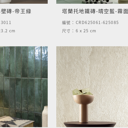
壁磚-帝王綠
塔蘭托地鐵磚-晴空藍-霧
23011
編號：
CRD625061-625085
23.2 cm
尺寸：
6 x 25 cm