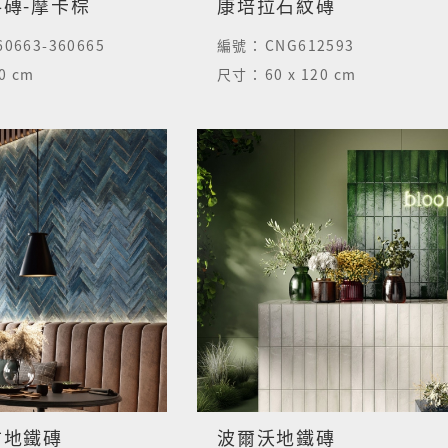
磚-摩卡棕
康培拉石紋磚
60663-360665
編號：
CNG612593
60 cm
尺寸：
60 x 120 cm
古地鐵磚
波爾沃地鐵磚