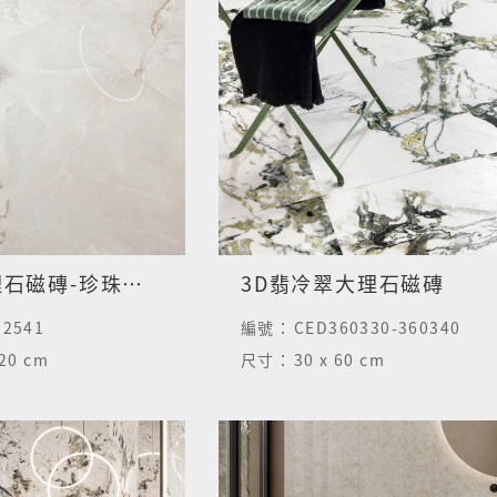
列斯特大理石磁磚-珍珠玉-亮面
3D翡冷翠大理石磁磚
12541
編號：
CED360330-360340
120 cm
尺寸：
30 x 60 cm