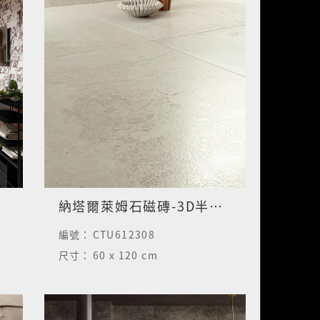
納塔爾萊姆石磁磚-3D半拋面
編號：
CTU612308
尺寸：
60 x 120 cm