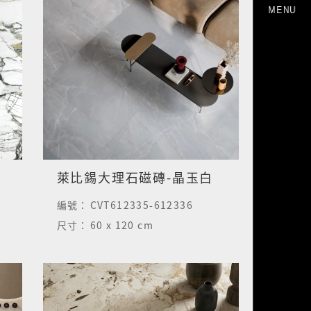
MENU
萊比錫大理石磁磚-晶玉白
編號：
CVT612335-612336
尺寸：
60 x 120 cm