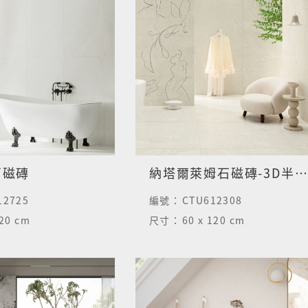
石磁磚
納塔爾萊姆石磁磚-3D半拋面
12725
編號：
CTU612308
120 cm
尺寸：
60 x 120 cm