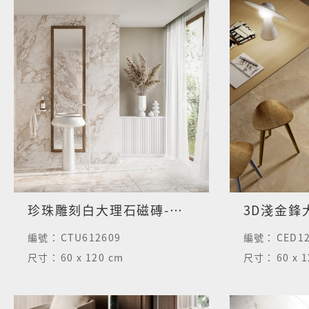
石
磁
磚
珍珠雕刻白大理石磁磚-柔拋面
3D淺金鋒
編號：
CTU612609
編號：
CED1
尺寸：
60 x 120 cm
尺寸：
60 x 