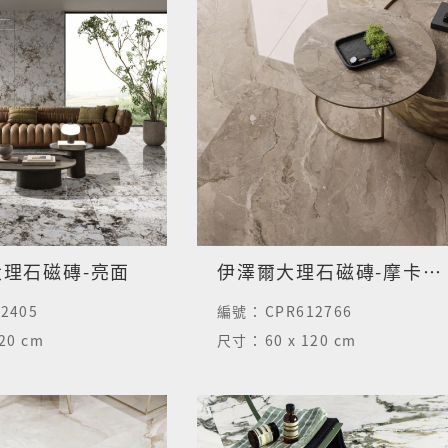
理石磁磚-亮面
伊澤爾大理石磁磚-摩卡棕-半拋面
12405
編號：
CPR612766
120 cm
尺寸：
60 x 120 cm