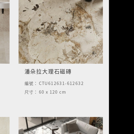
潘朵拉大理石磁磚
編號：
CTU612631-612632
尺寸：
60 x 120 cm