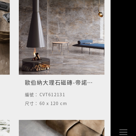
歐伯納大理石磁磚-帝諾棕-亮面
編號：
CVT612131
尺寸：
60 x 120 cm