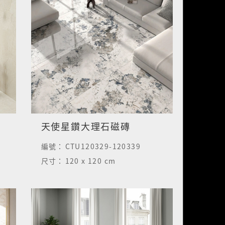
天使星鑽大理石磁磚
編號：
CTU120329-120339
尺寸：
120 x 120 cm