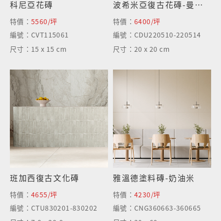
科尼亞花磚
波希米亞復古花磚-曼陀羅藍
特價：
5560/坪
特價：
6400/坪
編號：
CVT115061
編號：
CDU220510-220514
尺寸：
15 x 15 cm
尺寸：
20 x 20 cm
班加西復古文化磚
雅溫德塗料磚-奶油米
特價：
4655/坪
特價：
4230/坪
編號：
CTU830201-830202
編號：
CNG360663-360665