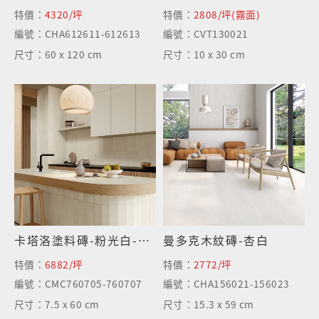
特價：
4320/坪
特價：
2808/坪(霧面)
編號：
CHA612611-612613
編號：
CVT130021
尺寸：
60 x 120 cm
尺寸：
10 x 30 cm
卡塔洛塗料磚-粉光白-霧面
曼多克木紋磚-杏白
特價：
6882/坪
特價：
2772/坪
編號：
CMC760705-760707
編號：
CHA156021-156023
尺寸：
7.5 x 60 cm
尺寸：
15.3 x 59 cm