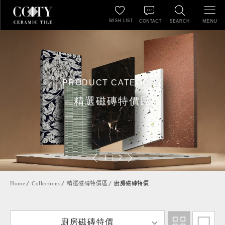
WISH LIST
MENU
CONTACT
SEARCH
PRODUCT CATEGORY
精選磁磚特價區
1
2
Home
Collections
精選磁磚特價區
廚房磁磚特價
廚
廚房磁磚特價