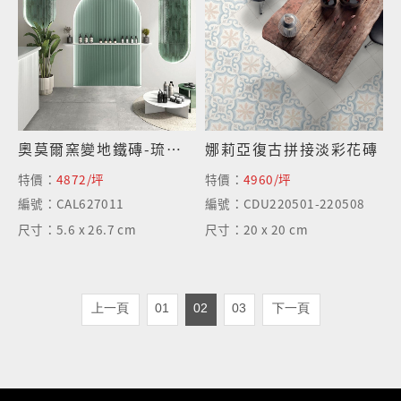
奧莫爾窯變地鐵磚-琉璃綠-亮面
娜莉亞復古拼接淡彩花磚
特價：
4872/坪
特價：
4960/坪
編號：
CAL627011
編號：
CDU220501-220508
尺寸：
5.6 x 26.7 cm
尺寸：
20 x 20 cm
上一頁
01
02
03
下一頁