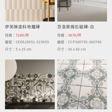
伊芙琳塗料地鐵磚
芬洛萊姆石磁磚-白
特價：
7260/坪
特價：
3870/坪
編號：
CED525051-525055
編號：
CCP360795-360796
尺寸：
5 x 25 cm
尺寸：
30 x 60 cm