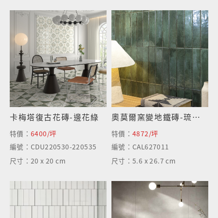
卡梅塔復古花磚-邊花綠
奧莫爾窯變地鐵磚-琉璃綠-亮面
特價：
6400/坪
特價：
4872/坪
編號：
CDU220530-220535
編號：
CAL627011
尺寸：
20 x 20 cm
尺寸：
5.6 x 26.7 cm