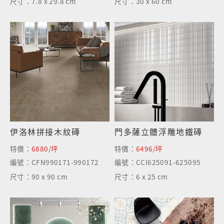
尺寸：
7.8 x 29.8 cm
尺寸：
30 x 60 cm
伊洛林拼接木紋磚
門多薩立體浮雕地鐵磚
特價：
6880/坪
特價：
6496/坪
編號：
CFN990171-990172
編號：
CCI625091-625095
尺寸：
90 x 90 cm
尺寸：
6 x 25 cm