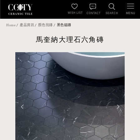
WISH LIST
MENU
CONTACT
SEARCH
Home
產品資訊
顏色找磚
黑色磁磚
馬奎納大理石六角磚