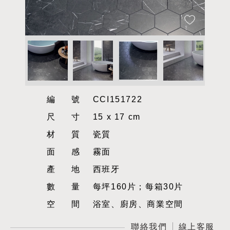
編號
CCI151722
尺寸
15 x 17 cm
材質
瓷質
面感
霧面
產地
西班牙
數量
每坪160片；每箱30片
空間
浴室、廚房、商業空間
聯絡我們
線上客服