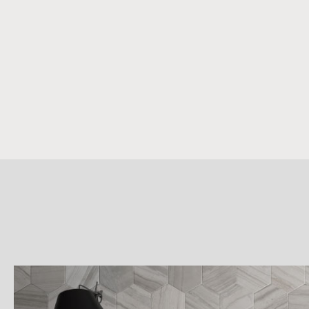
詳
細
介
紹