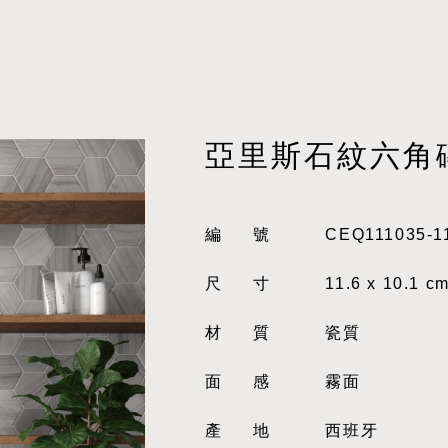
亞里斯石紋六角
編號
CEQ111035-1
尺寸
11.6 x 10.1 c
材質
瓷質
面感
霧面
產地
西班牙