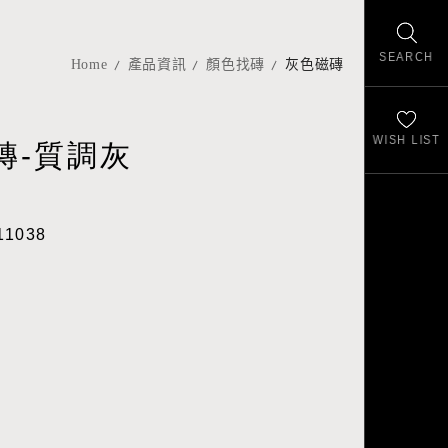
SEARCH
Home
產品資訊
顏色找磚
灰色磁磚
WISH LIST
磚-質調灰
11038
m