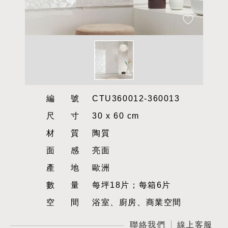
編號
CTU360012-360013
尺寸
30 x 60 cm
材質
陶質
面感
亮面
產地
歐洲
數量
每坪18片；每箱6片
空間
浴室、廚房、商業空間
聯絡我們
線上客服