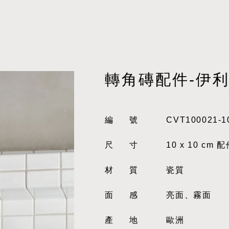
轉角磚配件-伊
編號
CVT100021-1
尺寸
10 x 10 cm 
材質
瓷質
面感
亮面、霧面
產地
歐洲