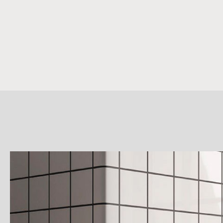
詳
細
介
紹