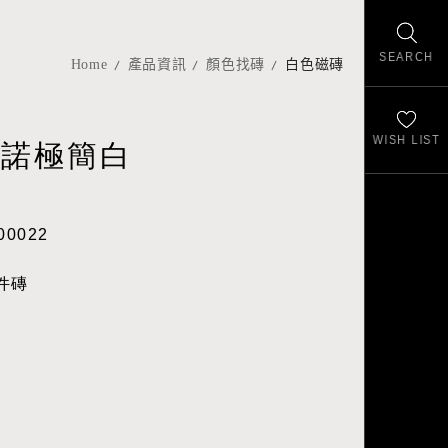
SEARCH
Home
產品資訊
顏色找磚
白色磁磚
WISH LIST
利諾極簡白
00022
配件磚