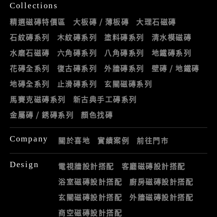
Collections
精選磁磚特價區
大板磚 / 薄板磚
大理石磁磚
石紋磚系列
木紋磚系列
塗料磚系列
清水模磁磚
水磨石磁磚
六角磚系列
八角磚系列
地鐵磚系列
花磚全系列
復古磚系列
外牆磚系列
壁磚 / 地鐵磚
地磚全系列
止滑磚系列
玄關磁磚系列
馬賽克磁磚系列
新古典手工磚系列
金屬磚 / 銹磚系列
顏色找磚
Company
關於喜地
實績案例
前往門市
Design
電視牆設計搭配
客廳磁磚設計搭配
浴室磁磚設計搭配
廚房磁磚設計搭配
玄關磁磚設計搭配
外牆磁磚設計搭配
商空磁磚設計搭配