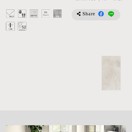
Share
詳