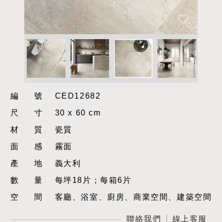
編號
CED12682
尺寸
30 x 60 cm
材質
瓷質
面感
霧面
產地
義大利
數量
每坪18片；每箱6片
空間
客廳、浴室、廚房、商業空間、建築空間
聯絡我們
線上客服