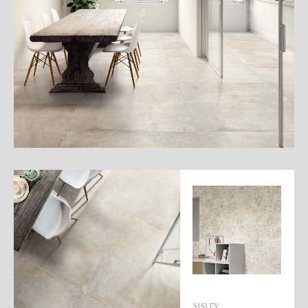
細
介
紹