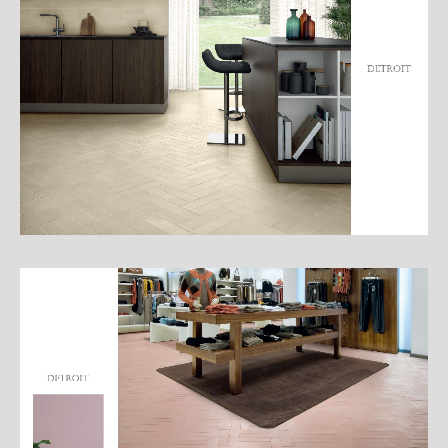
細
介
紹