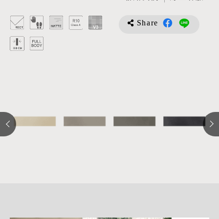
Share
詳