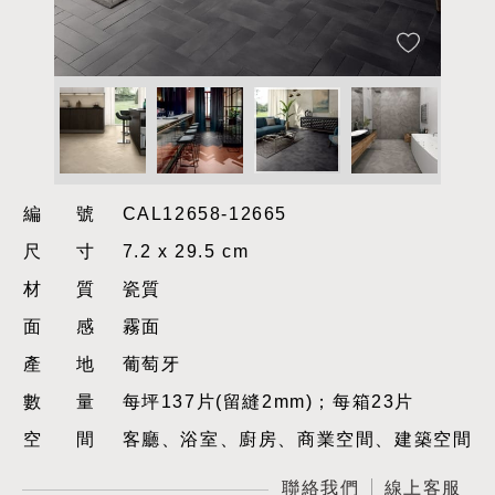
編號
CAL12658-12665
尺寸
7.2 x 29.5 cm
材質
瓷質
面感
霧面
產地
葡萄牙
數量
每坪137片(留縫2mm)；每箱23片
空間
客廳、浴室、廚房、商業空間、建築空間
聯絡我們
線上客服