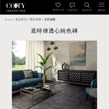
WISH LIST
MENU
CONTACT
SEARCH
Home
產品資訊
顏色找磚
米色磁磚
底特律透心純色磚