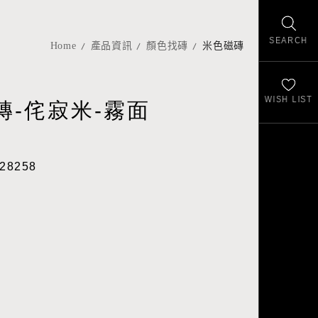
SEARCH
Home
產品資訊
顏色找磚
米色磁磚
WISH LIST
磚-侘寂米-霧面
28258