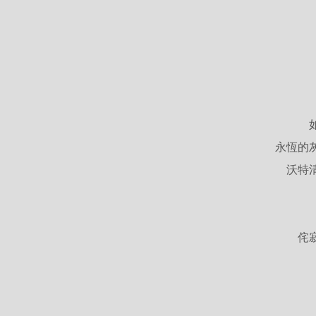
永恆的
沃特
侘