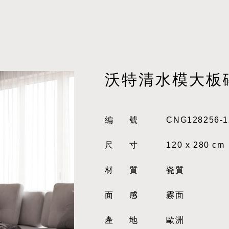
沃特清水模大板
編號
CNG128256-1
尺寸
120 x 280 cm
材質
瓷質
面感
霧面
產地
歐洲