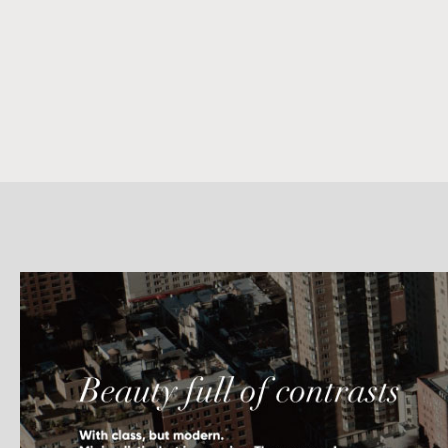
詳
細
介
紹