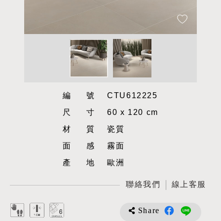
編號
CTU612225
尺寸
60 x 120 cm
材質
瓷質
面感
霧面
產地
歐洲
聯絡我們
線上客服
Share