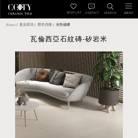
WISH LIST
MENU
CONTACT
SEARCH
Home
產品資訊
顏色找磚
米色磁磚
瓦倫西亞石紋磚-矽岩米