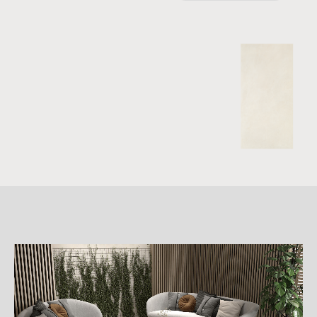
詳
細
介
紹