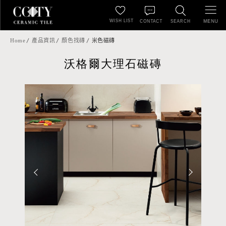
WISH LIST
MENU
CONTACT
SEARCH
Home
產品資訊
顏色找磚
米色磁磚
沃格爾大理石磁磚