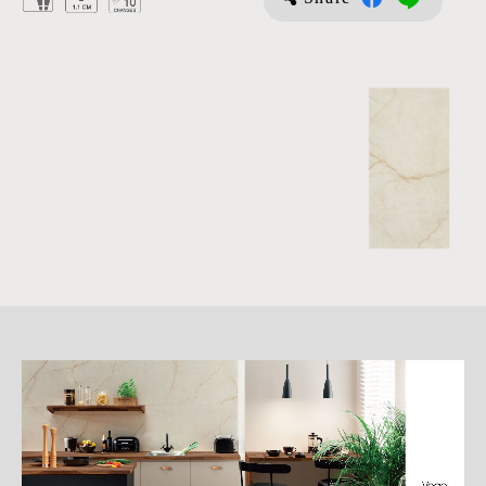
詳
細
介
紹