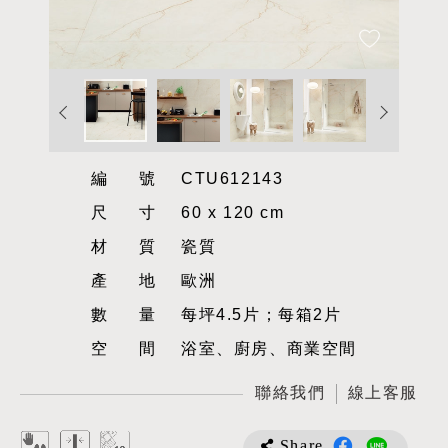
編號
CTU612143
尺寸
60 x 120 cm
材質
瓷質
產地
歐洲
數量
每坪4.5片；每箱2片
空間
浴室、廚房、商業空間
聯絡我們
線上客服
Share