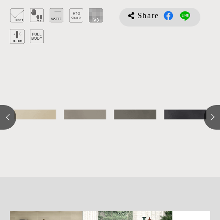
Share
詳