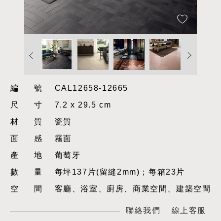
編號
CAL12658-12665
尺寸
7.2 x 29.5 cm
材質
瓷質
面感
霧面
產地
葡萄牙
數量
每坪137片(留縫2mm)；每箱23片
空間
客廳、浴室、廚房、商業空間、建築空間
聯絡我們
線上客服