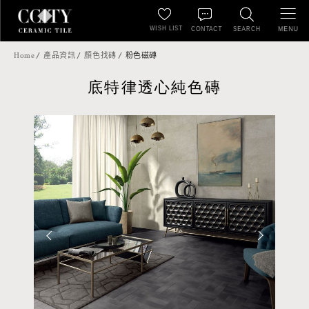
WISH LIST
MENU
CONTACT
SEARCH
Home
產品資訊
顏色找磚
粉色磁磚
底特律透心純色磚