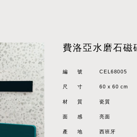
費洛亞水磨石磁
編號
CEL68005
尺寸
60 x 60 cm
材質
瓷質
面感
亮面
產地
西班牙