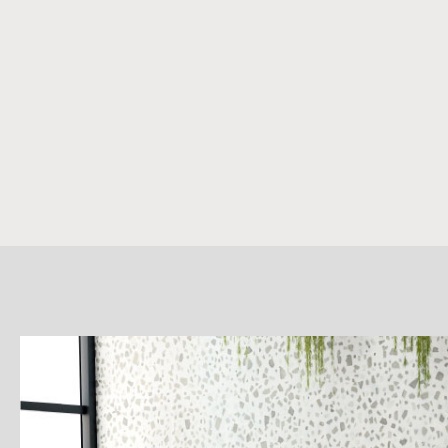
詳
細
介