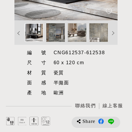
編號
CNG612537-612538
尺寸
60 x 120 cm
材質
瓷質
面感
半拋面
產地
歐洲
聯絡我們
線上客服
Share