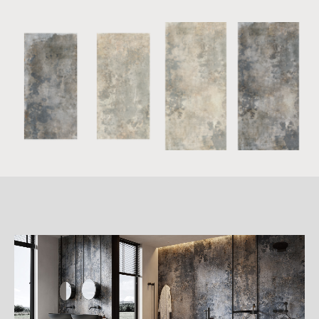
詳
細
介
紹