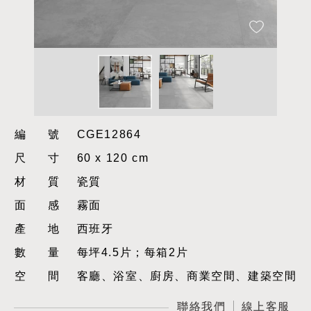
編號
CGE12864
尺寸
60 x 120 cm
材質
瓷質
面感
霧面
產地
西班牙
數量
每坪4.5片；每箱2片
空間
客廳、浴室、廚房、商業空間、建築空間
聯絡我們
線上客服