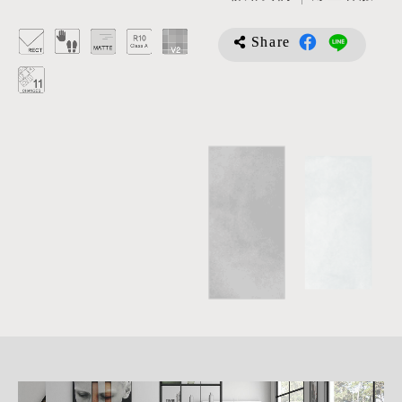
Share
詳