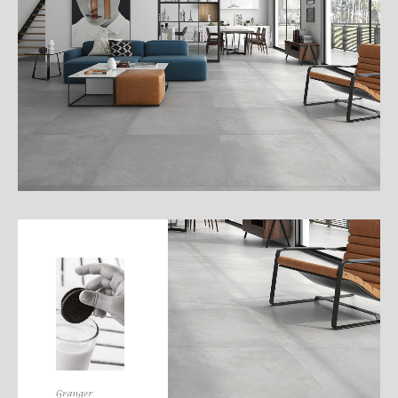
細
介
紹