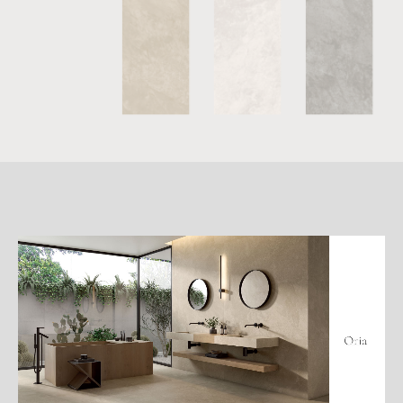
詳
細
介
紹