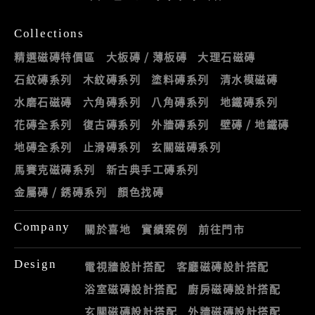
Collections
精選磁磚特價區
大板磚 / 薄板磚
大理石磁磚
石紋磚系列
木紋磚系列
塗料磚系列
清水模磁磚
水磨石磁磚
六角磚系列
八角磚系列
地鐵磚系列
花磚全系列
復古磚系列
外牆磚系列
壁磚 / 地鐵磚
地磚全系列
止滑磚系列
玄關磁磚系列
馬賽克磁磚系列
新古典手工磚系列
金屬磚 / 銹磚系列
顏色找磚
Company
關於喜地
實績案例
前往門市
Design
電視牆設計搭配
客廳磁磚設計搭配
浴室磁磚設計搭配
廚房磁磚設計搭配
玄關磁磚設計搭配
外牆磁磚設計搭配