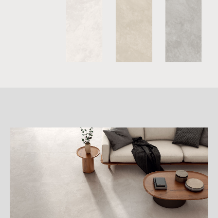
詳
細
介
紹