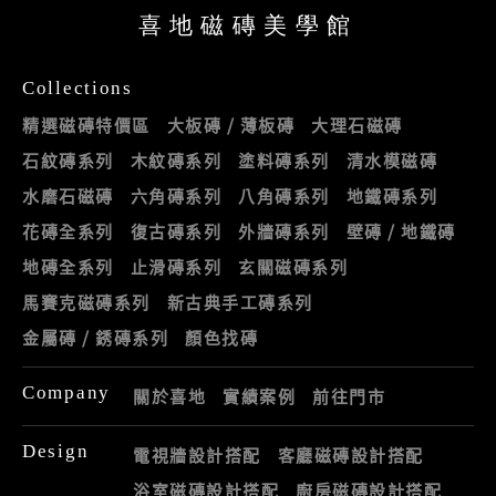
喜地磁磚美學館
Collections
精選磁磚特價區
大板磚 / 薄板磚
大理石磁磚
石紋磚系列
木紋磚系列
塗料磚系列
清水模磁磚
水磨石磁磚
六角磚系列
八角磚系列
地鐵磚系列
花磚全系列
復古磚系列
外牆磚系列
壁磚 / 地鐵磚
地磚全系列
止滑磚系列
玄關磁磚系列
馬賽克磁磚系列
新古典手工磚系列
金屬磚 / 銹磚系列
顏色找磚
Company
關於喜地
實績案例
前往門市
Design
電視牆設計搭配
客廳磁磚設計搭配
浴室磁磚設計搭配
廚房磁磚設計搭配