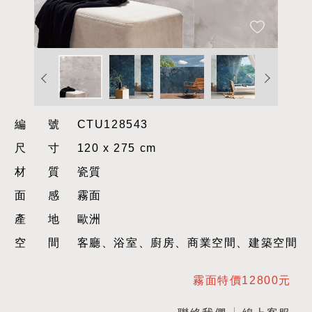
編號
CTU128543
尺寸
120 x 275 cm
材質
瓷質
面感
霧面
產地
歐洲
空間
客廳、浴室、廚房、商業空間、建築空間
霧面特價12800元