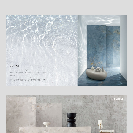
詳
細
介
紹