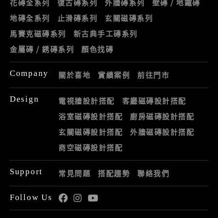
花磚全系列
復古磚系列
外牆磚系列
壁磚 / 地鐵磚
地磚全系列
止滑磚系列
玄關磁磚系列
馬賽克磁磚系列
新古典手工磚系列
金屬磚 / 銹磚系列
顏色找磚
Company
關於喜地
實績案例
前往門市
Design
電視牆設計搭配
客廳磁磚設計搭配
浴室磁磚設計搭配
廚房磁磚設計搭配
玄關磁磚設計搭配
外牆磁磚設計搭配
商空磁磚設計搭配
Support
常見問題
搭配趨勢
聯絡我們
Follow Us