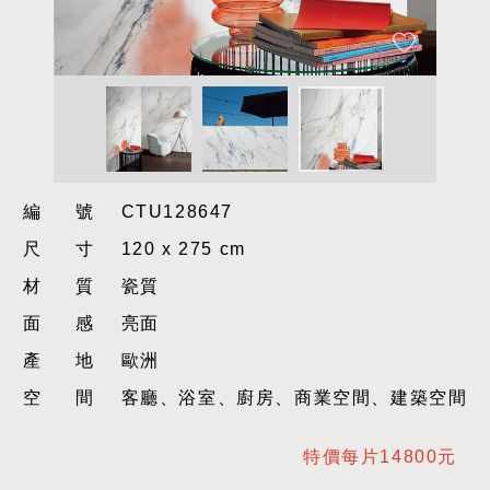
編號
CTU128647
尺寸
120 x 275 cm
材質
瓷質
面感
亮面
產地
歐洲
空間
客廳、浴室、廚房、商業空間、建築空間
特價每片14800元