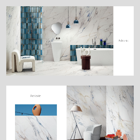
細
介
紹