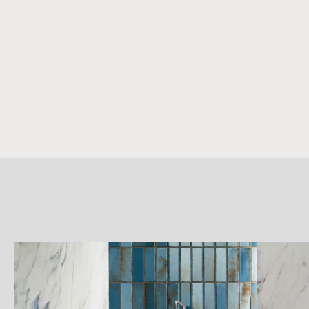
詳
細
介
紹