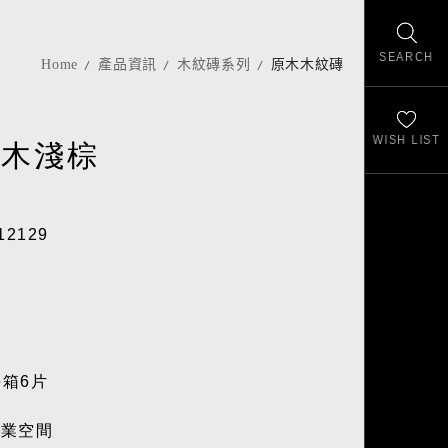
SEARCH
Home
產品資訊
木紋磚系列
原木木紋磚
WISH LIST
櫸木淺棕
12129
每箱6片
商業空間