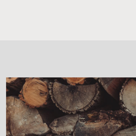
詳
細
介
紹