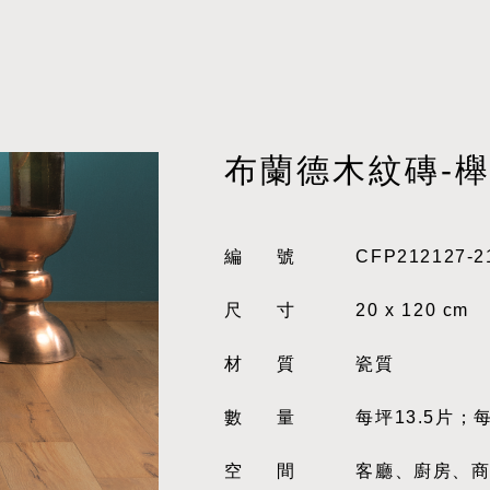
布蘭德木紋磚-
編號
CFP212127-2
尺寸
20 x 120 cm
材質
瓷質
數量
每坪13.5片；
空間
客廳、廚房、