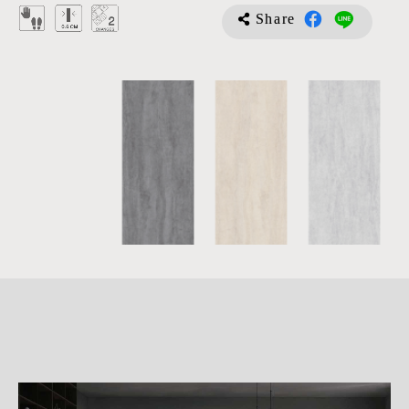
Share
詳
細
介