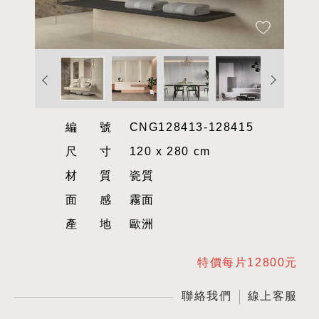
編號
CNG128413-128415
尺寸
120 x 280 cm
材質
瓷質
面感
霧面
產地
歐洲
特價每片12800元
聯絡我們
線上客服