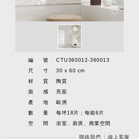
編號
CTU360012-360013
尺寸
30 x 60 cm
材質
陶質
面感
亮面
產地
歐洲
數量
每坪18片；每箱6片
空間
浴室、廚房、商業空間
聯絡我們
線上客服