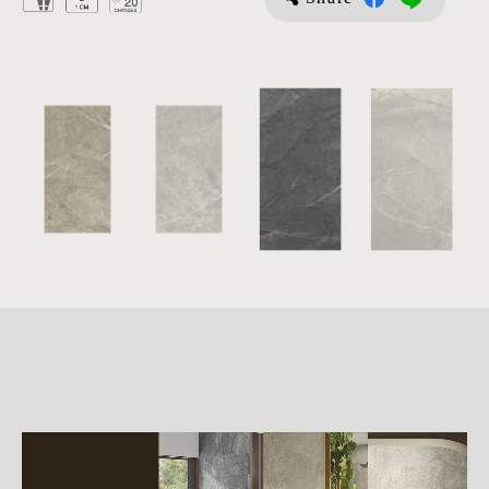
詳
細
介
紹