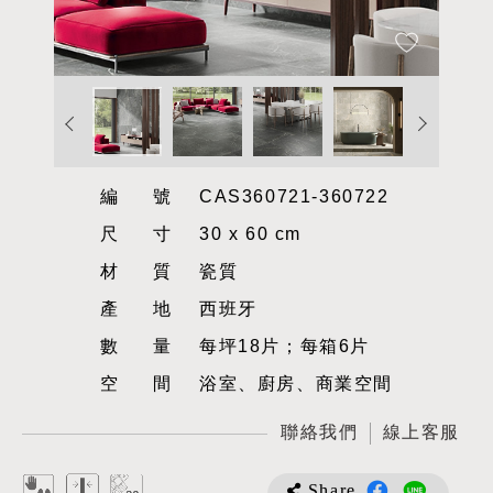
編號
CAS360721-360722
尺寸
30 x 60 cm
材質
瓷質
產地
西班牙
數量
每坪18片；每箱6片
空間
浴室、廚房、商業空間
聯絡我們
線上客服
Share