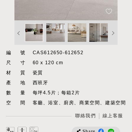
編號
CAS612650-612652
尺寸
60 x 120 cm
材質
瓷質
產地
西班牙
數量
每坪4.5片；每箱2片
空間
客廳、浴室、廚房、商業空間、建築空間
聯絡我們
線上客服
Share