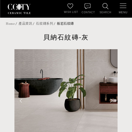
WISH LIST
MENU
CONTACT
SEARCH
Home
產品資訊
石紋磚系列
板岩石紋磚
貝納石紋磚-灰