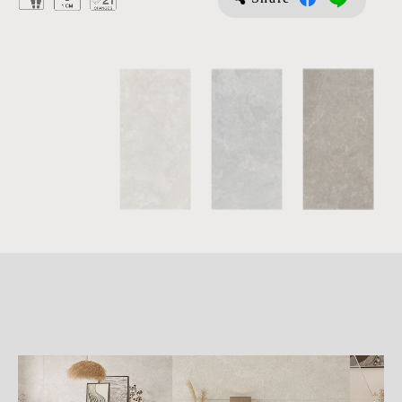
詳
細
介
紹