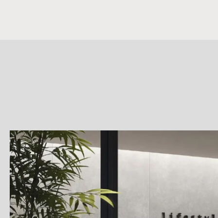
詳
細
介
紹