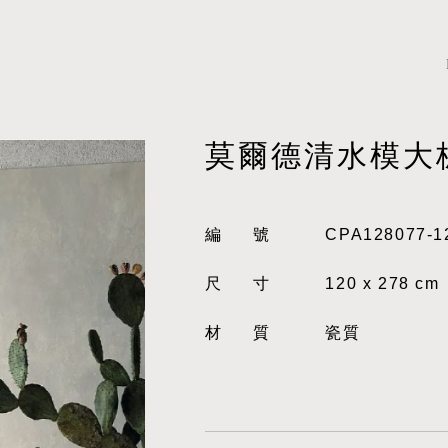
莫爾德清水模大
編號
CPA128077-1
尺寸
120 x 278 cm
材質
瓷質