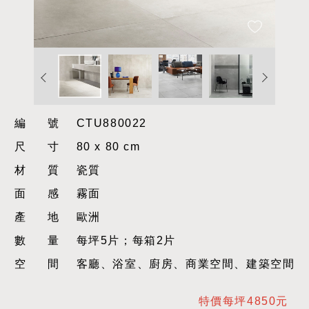
編號
CTU880022
尺寸
80 x 80 cm
材質
瓷質
面感
霧面
產地
歐洲
數量
每坪5片；每箱2片
空間
客廳、浴室、廚房、商業空間、建築空間
特價每坪4850元