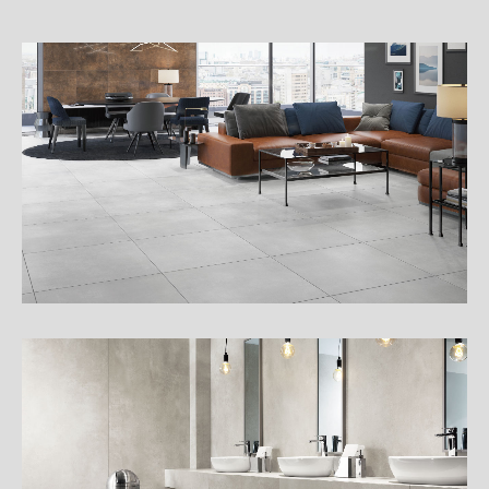
細
介
紹