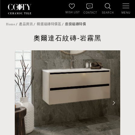
WISH LIST
MENU
CONTACT
SEARCH
Home
產品資訊
精選磁磚特價區
廚房磁磚特價
奧爾達石紋磚-岩霧黑