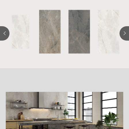
詳
細
介
紹