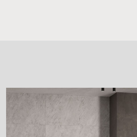
詳
細
介
紹