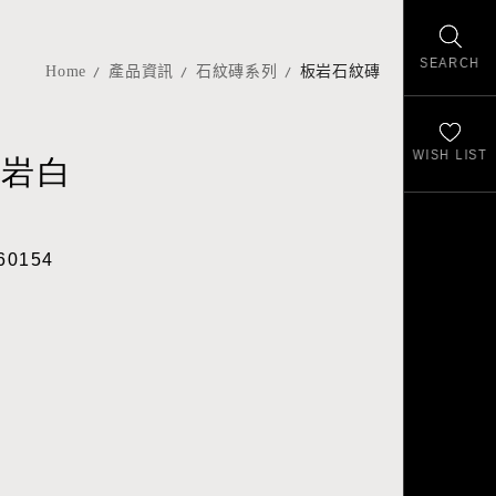
SEARCH
Home
產品資訊
石紋磚系列
板岩石紋磚
WISH LIST
礫岩白
60154