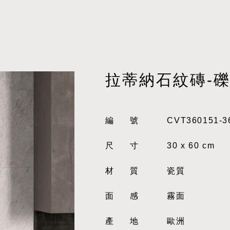
拉蒂納石紋磚-
編號
CVT360151-3
尺寸
30 x 60 cm
材質
瓷質
面感
霧面
產地
歐洲