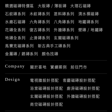
精選磁磚特價區
大板磚 / 薄板磚
大理石磁磚
石紋磚系列
木紋磚系列
塗料磚系列
清水模磁磚
水磨石磁磚
六角磚系列
八角磚系列
地鐵磚系列
花磚全系列
復古磚系列
外牆磚系列
壁磚 / 地鐵磚
地磚全系列
止滑磚系列
玄關磁磚系列
馬賽克磁磚系列
新古典手工磚系列
金屬磚 / 銹磚系列
顏色找磚
Company
關於喜地
實績案例
前往門市
Design
電視牆設計搭配
客廳磁磚設計搭配
浴室磁磚設計搭配
廚房磁磚設計搭配
玄關磁磚設計搭配
外牆磁磚設計搭配
商空磁磚設計搭配