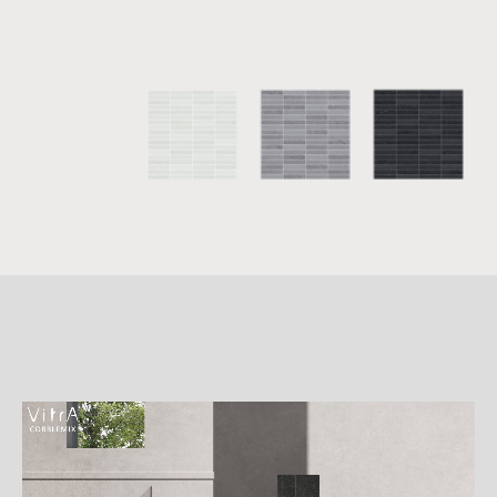
詳
細
介
紹