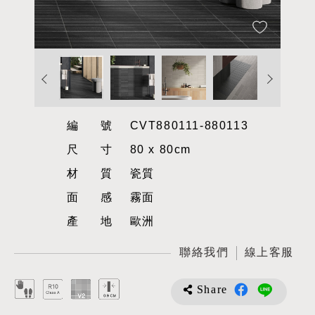
編號
CVT880111-880113
尺寸
80 x 80cm
材質
瓷質
面感
霧面
產地
歐洲
聯絡我們
線上客服
Share