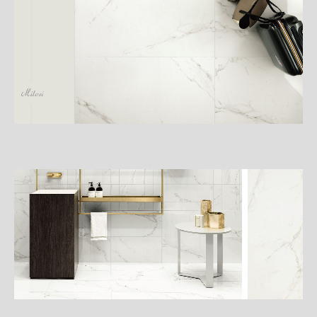
詳
細
介
紹