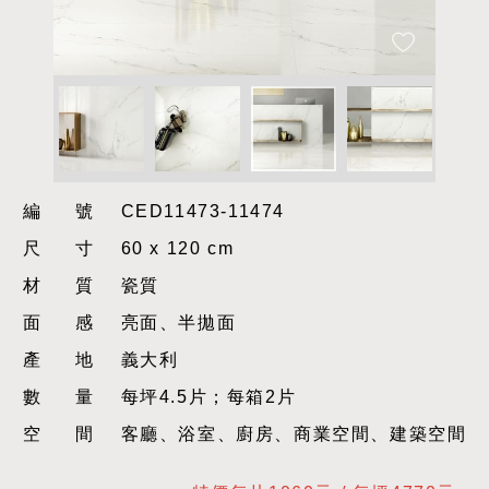
編號
CED11473-11474
尺寸
60 x 120 cm
材質
瓷質
面感
亮面、半拋面
產地
義大利
數量
每坪4.5片；每箱2片
空間
客廳、浴室、廚房、商業空間、建築空間