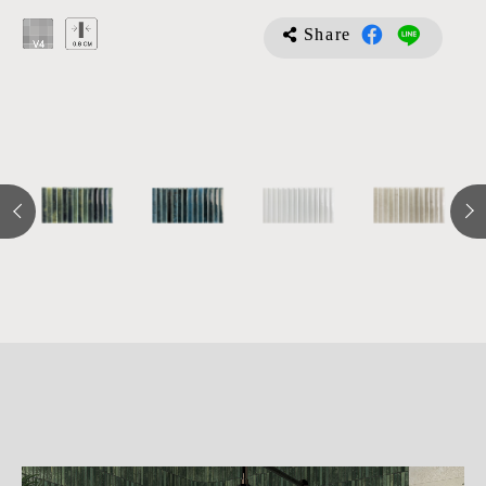
Share
詳
細
介