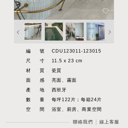
編號
CDU123011-123015
尺寸
11.5 x 23 cm
材質
瓷質
面感
亮面、霧面
產地
西班牙
數量
每坪122片；每箱24片
空間
浴室、廚房、商業空間
聯絡我們
線上客服