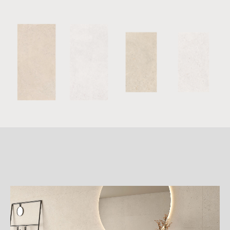
詳
細
介
紹