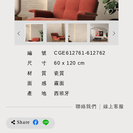
編號
CGE612761-612762
尺寸
60 x 120 cm
材質
瓷質
面感
霧面
產地
西班牙
聯絡我們
線上客服
Share