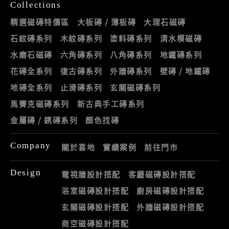
Collections
精選磁磚特價區
大板磚 / 薄板磚
大理石磁磚
石紋磚系列
木紋磚系列
塗料磚系列
清水模磁磚
水磨石磁磚
六角磚系列
八角磚系列
地鐵磚系列
花磚全系列
復古磚系列
外牆磚系列
壁磚 / 地鐵磚
地磚全系列
止滑磚系列
玄關磁磚系列
馬賽克磁磚系列
新古典手工磚系列
金屬磚 / 銹磚系列
顏色找磚
Company
關於喜地
實績案例
前往門市
Design
電視牆設計搭配
客廳磁磚設計搭配
浴室磁磚設計搭配
廚房磁磚設計搭配
玄關磁磚設計搭配
外牆磁磚設計搭配
商空磁磚設計搭配