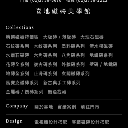
門市 (02)2736-5678
傳真 (02)2736-1222
喜地磁磚美學館
Collections
精選磁磚特價區
大板磚 / 薄板磚
大理石磁磚
石紋磚系列
木紋磚系列
塗料磚系列
清水模磁磚
水磨石磁磚
六角磚系列
八角磚系列
地鐵磚系列
花磚全系列
復古磚系列
外牆磚系列
壁磚 / 地鐵磚
地磚全系列
止滑磚系列
玄關磁磚系列
馬賽克磁磚系列
新古典手工磚系列
金屬磚 / 銹磚系列
顏色找磚
Company
關於喜地
實績案例
前往門市
Design
電視牆設計搭配
客廳磁磚設計搭配