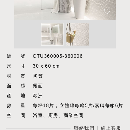
編號
CTU360005-360006
尺寸
30 x 60 cm
材質
陶質
面感
霧面
產地
歐洲
數量
每坪18片；立體磚每箱5片/素磚每箱6片
空間
浴室、廚房、商業空間
聯絡我們
線上客服