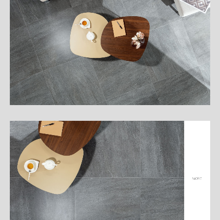
細
介
紹