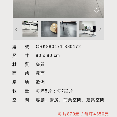
編號
CRK880171-880172
尺寸
80 x 80 cm
材質
瓷質
面感
霧面
產地
歐洲
數量
每坪5片；每箱2片
空間
客廳、廚房、商業空間、建築空間
每片870元 / 每坪4350元