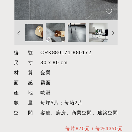
編號
CRK880171-880172
尺寸
80 x 80 cm
材質
瓷質
面感
霧面
產地
歐洲
數量
每坪5片；每箱2片
空間
客廳、廚房、商業空間、建築空間
每片870元 / 每坪4350元