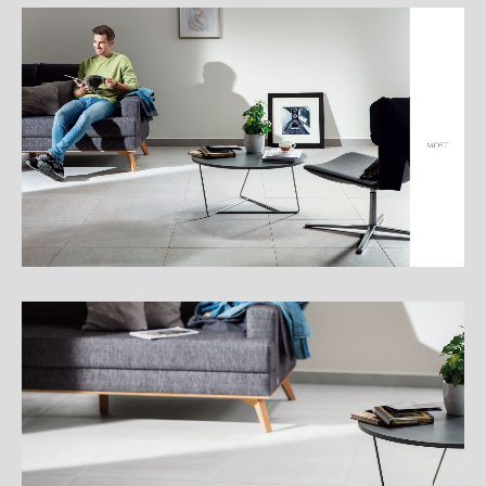
細
介
紹